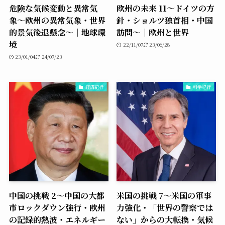
危険な気候変動と異常気
欧州の未来 11〜ドイツの方
象〜欧州の異常気象・世界
針・ショルツ独首相・中国
的景気後退懸念〜｜地球環
訪問〜｜欧州と世界
境
22/11/07
23/06/28
23/01/04
24/07/23
経済紀行
科学紀行
中国の挑戦 2〜中国の大都
米国の挑戦 7〜米国の軍事
市ロックダウン強行・欧州
力強化・「世界の警察では
の記録的熱波・エネルギー
ない」からの大転換・気候