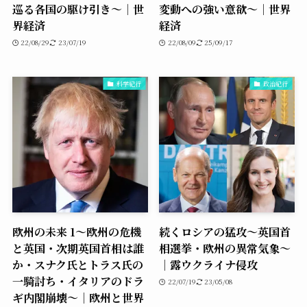
巡る各国の駆け引き〜｜世
変動への強い意欲〜｜世界
界経済
経済
22/08/29
23/07/19
22/08/09
25/09/17
科学紀行
政治紀行
欧州の未来 1〜欧州の危機
続くロシアの猛攻〜英国首
と英国・次期英国首相は誰
相選挙・欧州の異常気象〜
か・スナク氏とトラス氏の
｜露ウクライナ侵攻
一騎討ち・イタリアのドラ
22/07/19
23/05/08
ギ内閣崩壊〜｜欧州と世界