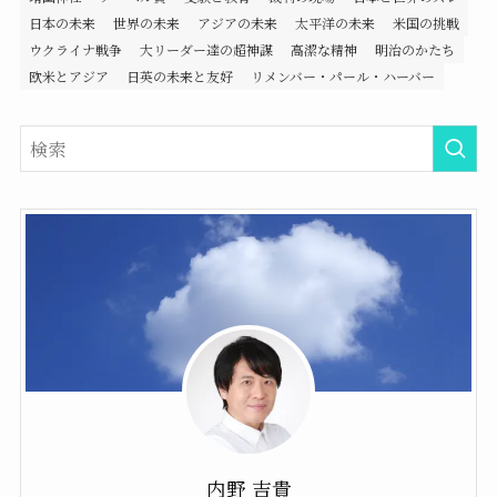
日本の未来
世界の未来
アジアの未来
太平洋の未来
米国の挑戦
ウクライナ戦争
大リーダー達の超神謀
高潔な精神
明治のかたち
欧米とアジア
日英の未来と友好
リメンバー・パール・ハーバー
内野 吉貴