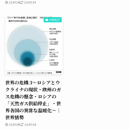
22/07/18
23/07/14
科学紀行
世界の危機 3〜ロシアとウ
クライナの現状・欧州のガ
ス危機の懸念・ロシアの
「天然ガス供給停止」・世
界各国の異常な温暖化〜｜
世界情勢
22/07/05
23/07/14