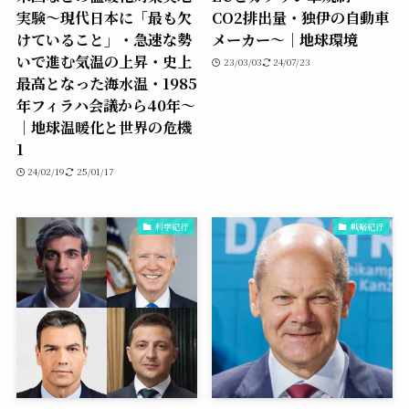
実験〜現代日本に「最も欠
CO2排出量・独伊の自動車
けていること」・急速な勢
メーカー〜｜地球環境
いで進む気温の上昇・史上
23/03/03
24/07/23
最高となった海水温・1985
年フィラハ会議から40年〜
｜地球温暖化と世界の危機
1
24/02/19
25/01/17
科学紀行
戦略紀行