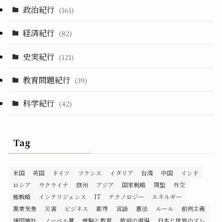
政治紀行
(161)
経済紀行
(82)
史実紀行
(121)
教育問題紀行
(39)
科学紀行
(42)
Tag
米国
英国
ドイツ
フランス
イタリア
台湾
中国
インド
ロシア
ウクライナ
欧州
アジア
国家戦略
同盟
外交
極戦略
インテリジェンス
IT
テクノロジー
エネルギー
異常気象
災害
ビジネス
都市
言語
憲法
ルール
前例主義
靖国神社
ノーベル賞
受験と教育
裁判の現場
日本と世界のズレ