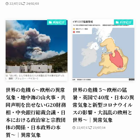
22/07/21
24/02/03
戦略紀行
科学紀行
世界の危機 6〜欧州の異常
世界の危機 5〜欧州の猛
気象・地中海の山火事・共
暑・英国で40度・日本の異
同声明を出せないG20財務
常気象と新型コロナウイル
相・中央銀行総裁会議・日
スの影響・大混乱の欧州と
本における政治家と宗教団
世界〜｜異常気象
体の関係・日本政界の本
22/07/17
23/07/14
質〜｜異常気象