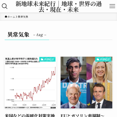
新地球未来紀行｜地球・世界の過
去・現在・未来
ホーム
異常気象
異常気象
– tag –
科学紀行
科学紀行
米国などの温暖化対策実地
EUとガソリン車規制〜