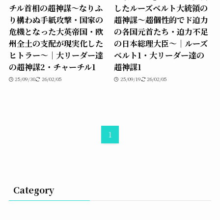
チル首相の超神謀〜なりふ
したルーズベルト大統領の
り構わぬ手紙攻撃・国家の
超神謀〜超個性的でド迫力
危機となった大英帝国・欧
の各国元首たち・迫力不足
州全土の支配が現実化した
の日本総理大臣〜｜ルーズ
ヒトラー〜｜大リーダー達
ベルト1・大リーダー達の
の超神謀2・チャーチル1
超神謀1
25/09/30
26/02/05
25/09/19
26/02/05
1
Category