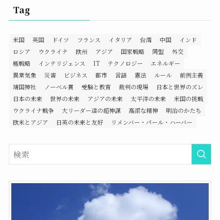
Tag
米国
英国
ドイツ
フランス
イタリア
台湾
中国
インド
ロシア
ウクライナ
欧州
アジア
国家戦略
同盟
外交
極戦略
インテリジェンス
IT
テクノロジー
エネルギー
異常気象
災害
ビジネス
都市
言語
憲法
ルール
前例主義
靖国神社
ノーベル賞
受験と教育
裁判の現場
日本と世界のズレ
日本の未来
世界の未来
アジアの未来
太平洋の未来
米国の挑戦
ウクライナ戦争
大リーダー達の超神謀
高潔な精神
明治のかたち
欧米とアジア
日英の未来と友好
リメンバー・パール・ハーバー