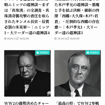
略ニミッツの超神謀〜まず
た木戸孝允の超神謀〜悪魔
は「真珠湾」の全調査・真
と手を結ぶ決断・維新の四
珠湾奇襲攻撃の責任を取ら
傑「西郷+大久保+木戸+岩
されたキンメル長官・信賞
倉」・圧倒的な西郷の存在
必罰の米英軍〜｜ニミッツ
感〜｜木戸孝允1・大リー
1・大リーダー達の超神謀4
ダー達の超神謀3
26/01/27
26/02/05
25/10/21
26/02/05
史実紀行
史実紀行
WW2の趨勢決めたチャー
「最高の形」でWW2参戦