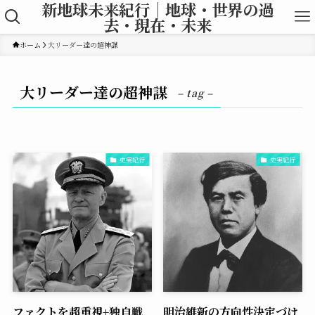
新地球未来紀行｜地球・世界の過
去・現在・未来
ホーム
大リーダー達の超神謀
大リーダー達の超神謀
– tag –
史実紀行
史実紀行
ファクトを超重視+独自戦
明治維新の方向性決定づけ