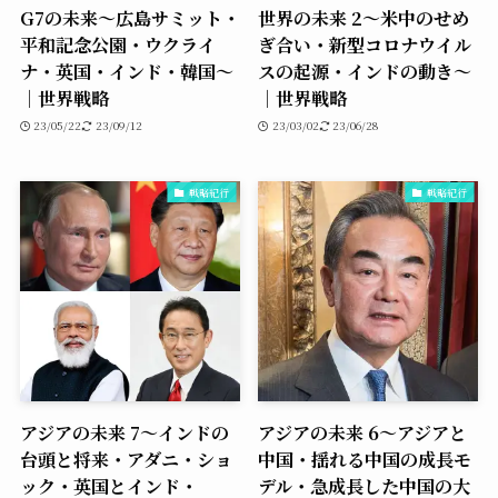
G7の未来〜広島サミット・
世界の未来 2〜米中のせめ
平和記念公園・ウクライ
ぎ合い・新型コロナウイル
ナ・英国・インド・韓国〜
スの起源・インドの動き〜
｜世界戦略
｜世界戦略
23/05/22
23/09/12
23/03/02
23/06/28
戦略紀行
戦略紀行
アジアの未来 7〜インドの
アジアの未来 6〜アジアと
台頭と将来・アダニ・ショ
中国・揺れる中国の成長モ
ック・英国とインド・
デル・急成長した中国の大