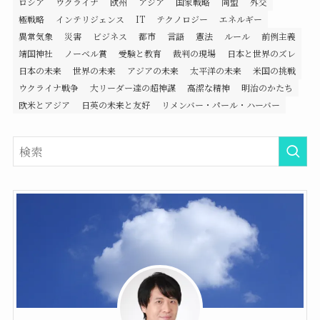
ロシア
ウクライナ
欧州
アジア
国家戦略
同盟
外交
極戦略
インテリジェンス
IT
テクノロジー
エネルギー
異常気象
災害
ビジネス
都市
言語
憲法
ルール
前例主義
靖国神社
ノーベル賞
受験と教育
裁判の現場
日本と世界のズレ
日本の未来
世界の未来
アジアの未来
太平洋の未来
米国の挑戦
ウクライナ戦争
大リーダー達の超神謀
高潔な精神
明治のかたち
欧米とアジア
日英の未来と友好
リメンバー・パール・ハーバー