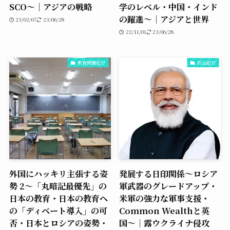
SCO〜｜アジアの戦略
学のレベル・中国・インド
の躍進〜｜アジアと世界
23/02/07
23/06/28
22/11/01
23/06/28
教育問題紀行
政治紀行
外国にハッキリ主張する姿
発展する日印関係〜ロシア
勢 2〜「丸暗記最優先」の
軍武器のグレードアップ・
日本の教育・日本の教育へ
米軍の強力な軍事支援・
の「ディベート導入」の可
Common Wealthと英
否・日本とロシアの姿勢・
国〜｜露ウクライナ侵攻