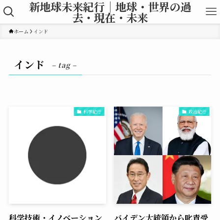
新地球未来紀行｜地球・世界の過
去・現在・未来
ホーム
インド
インド
– tag –
科学紀行
政治紀行
科学技術・イノベーション
バイデン大統領から叱責受