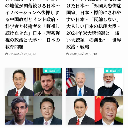
の地位が凋落続ける日本〜
けた日本〜「外国人恐怖症
イノベーションへ後押しす
国家」日本・標的にされや
る中国政府とインド政府・
すい日本・「反論しない」
科学者と技術者を「軽視し
大人しい日本の総理大臣・
続けたきた」日本・理系軽
2024年米大統領選と「強
視の政治と大学〜｜日本の
い大統領」の演出〜｜世界
教育問題
政治・戦略
24/05/20
25/01/10
24/05/03
25/01/10
政治紀行
戦略紀行