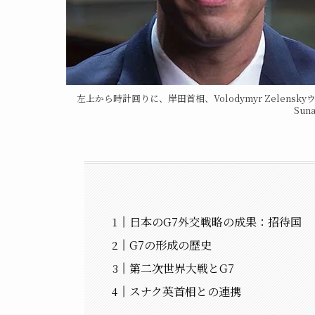
左上から時計回りに、岸田首相、Volodymyr Zelenskyウク
Sun
日本のG7外交戦略の成果：招待国
G7の形成の歴史
第二次世界大戦とG7
スナク英首相との連携