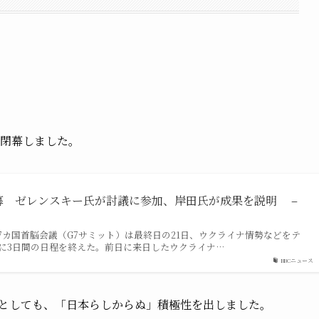
、閉幕しました。
幕 ゼレンスキー氏が討議に参加、岸田氏が成果を説明 –
7カ国首脳会議（G7サミット）は最終日の21日、ウクライナ情勢などをテ
に3日間の日程を終えた。前日に来日したウクライナ…
BBCニュース
然としても、「日本らしからぬ」積極性を出しました。