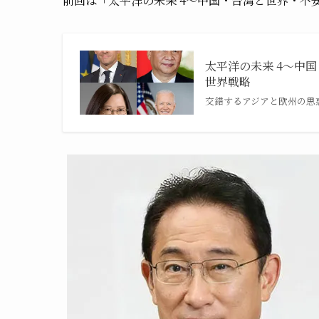
前回は「太平洋の未来 4〜中国・台湾と世界・不
太平洋の未来 4〜中
世界戦略
交錯するアジアと欧州の思