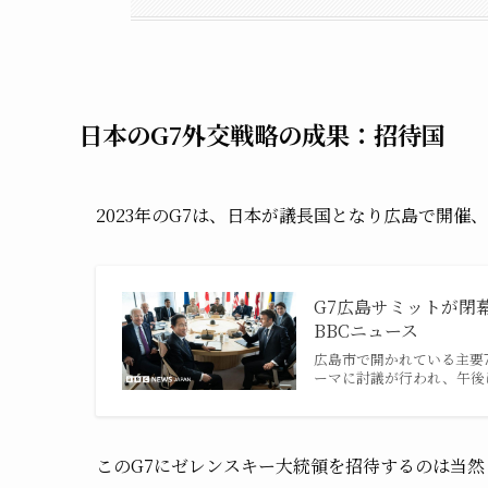
日本のG7外交戦略の成果：招待国
2023年のG7は、日本が議長国となり広島で開催
G7広島サミットが閉
BBCニュース
広島市で開かれている主要
ーマに討議が行われ、午後
このG7にゼレンスキー大統領を招待するのは当