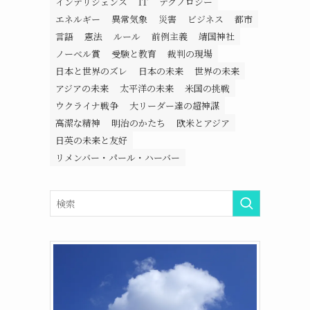
インテリジェンス
IT
テクノロジー
エネルギー
異常気象
災害
ビジネス
都市
言語
憲法
ルール
前例主義
靖国神社
ノーベル賞
受験と教育
裁判の現場
日本と世界のズレ
日本の未来
世界の未来
アジアの未来
太平洋の未来
米国の挑戦
ウクライナ戦争
大リーダー達の超神謀
高潔な精神
明治のかたち
欧米とアジア
日英の未来と友好
リメンバー・パール・ハーバー