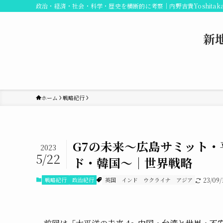
政治・経済・社会・科学・歴史を横断的に考察｜内野吉貴Yoshitaka
新
ホーム
戦略紀行
G7の未来〜広島サミット
2023
5/22
ド・韓国〜｜世界戦略
戦略紀行
政治紀行
英国
インド
ウクライナ
アジア
23/09/