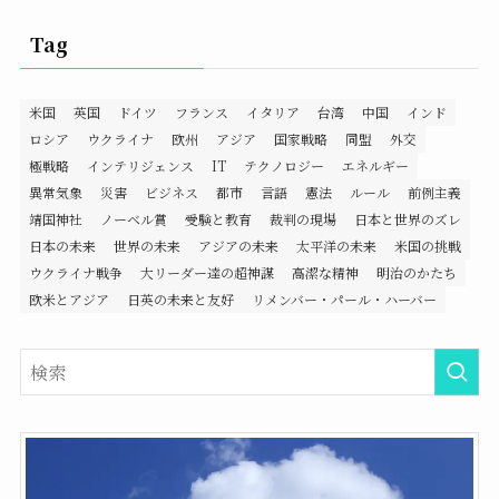
Tag
米国
英国
ドイツ
フランス
イタリア
台湾
中国
インド
ロシア
ウクライナ
欧州
アジア
国家戦略
同盟
外交
極戦略
インテリジェンス
IT
テクノロジー
エネルギー
異常気象
災害
ビジネス
都市
言語
憲法
ルール
前例主義
靖国神社
ノーベル賞
受験と教育
裁判の現場
日本と世界のズレ
日本の未来
世界の未来
アジアの未来
太平洋の未来
米国の挑戦
ウクライナ戦争
大リーダー達の超神謀
高潔な精神
明治のかたち
欧米とアジア
日英の未来と友好
リメンバー・パール・ハーバー