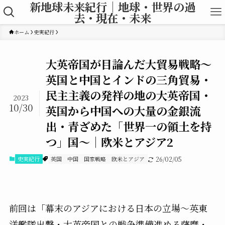
新地球未来紀行｜地球・世界の過
去・現在・未来
ホーム
史実紀行
大英帝国が目論んだ大貿易戦略〜
英国と中国とインドの三角貿易・
民主主義の発祥の地の大英帝国・
2023
10/30
英国から中国への大量の金銀流
出・青ざめた「世界一の領土を持
つ」国〜｜欧米とアジア2
史実紀行
英国
中国
国家戦略
欧米とアジア
26/02/05
前回は「幕末のアジアにおける日本の立場〜英東
洋艦隊出撃・大英帝国との戦争準備進める薩摩・