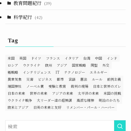
教育問題紀行
(39)
科学紀行
(42)
Tag
米国
英国
ドイツ
フランス
イタリア
台湾
中国
インド
ロシア
ウクライナ
欧州
アジア
国家戦略
同盟
外交
極戦略
インテリジェンス
IT
テクノロジー
エネルギー
異常気象
災害
ビジネス
都市
言語
憲法
ルール
前例主義
靖国神社
ノーベル賞
受験と教育
裁判の現場
日本と世界のズレ
日本の未来
世界の未来
アジアの未来
太平洋の未来
米国の挑戦
ウクライナ戦争
大リーダー達の超神謀
高潔な精神
明治のかたち
欧米とアジア
日英の未来と友好
リメンバー・パール・ハーバー