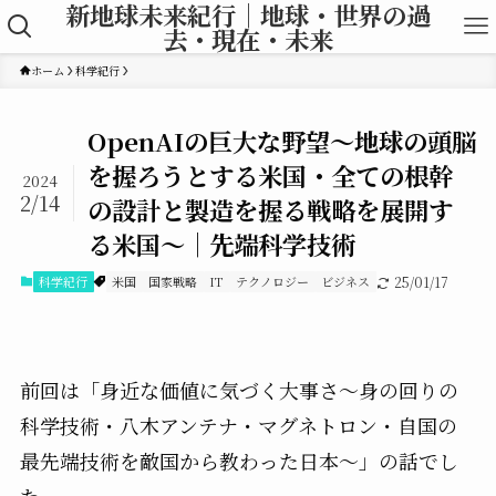
新地球未来紀行｜地球・世界の過
去・現在・未来
ホーム
科学紀行
OpenAIの巨大な野望〜地球の頭脳
を握ろうとする米国・全ての根幹
2024
2/14
の設計と製造を握る戦略を展開す
る米国〜｜先端科学技術
科学紀行
米国
国家戦略
IT
テクノロジー
ビジネス
25/01/17
前回は「身近な価値に気づく大事さ〜身の回りの
科学技術・八木アンテナ・マグネトロン・自国の
最先端技術を敵国から教わった日本〜」の話でし
た。