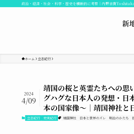
政治・経済・社会・科学・歴史を横断的に考察｜内野吉貴Yoshitaka
新
ホーム
立志紀行
靖国の桜と英霊たちへの思
2024
グハグな日本人の発想・日
4/09
本の国家像〜｜靖国神社と日
立志紀行
史実紀行
靖国神社
日本と世界のズレ
明治のかたち