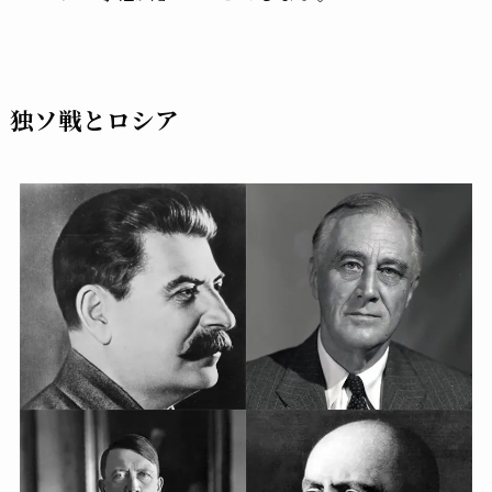
独ソ戦とロシア