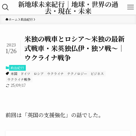
新地球未来紀行｜地球・世界の過
去・現在・未来
ホーム
政治紀行
米独の戦車とロシア〜米独の最新
2023
式戦車・米英独仏伊・独ソ戦〜｜
1/26
ウクライナ戦争
政治紀行
米国
ドイツ
ロシア
ウクライナ
テクノロジー
ビジネス
ウクライナ戦争
25/09/17
前回は「英国の支援強化」の話でした。