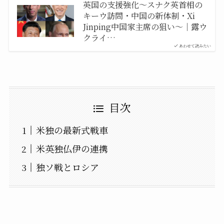
英国の支援強化〜スナク英首相の
キーウ訪問・中国の新体制・Xi
Jinping中国家主席の狙い〜｜露ウ
クライ…
あわせて読みたい
目次
米独の最新式戦車
米英独仏伊の連携
独ソ戦とロシア