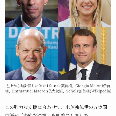
左上から時計回りにRishi Sunak英首相、Giorgia Meloni伊首
相、Emmanuel Macron仏大統領、Scholz独首相(Wikipedia)
この強力な支援に合わせて、米英独仏伊の五カ国
首脳が「緊密な連携」を明確にしました。