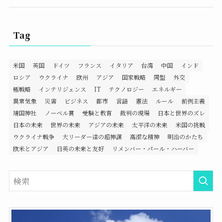
Tag
米国
英国
ドイツ
フランス
イタリア
台湾
中国
インド
ロシア
ウクライナ
欧州
アジア
国家戦略
同盟
外交
極戦略
インテリジェンス
IT
テクノロジー
エネルギー
異常気象
災害
ビジネス
都市
言語
憲法
ルール
前例主義
靖国神社
ノーベル賞
受験と教育
裁判の現場
日本と世界のズレ
日本の未来
世界の未来
アジアの未来
太平洋の未来
米国の挑戦
ウクライナ戦争
大リーダー達の超神謀
高潔な精神
明治のかたち
欧米とアジア
日英の未来と友好
リメンバー・パール・ハーバー