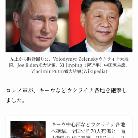
左上から時計回りに、Volodymyr Zelenskyウクライナ大統
領、Joe Biden米大統領、Xi Jinping（習近平）中国家主席、
Vladimir Putin露大統領(Wikipedia)
ロシア軍が、キーウなどウクライナ各地を砲撃し
ました。
キーウ中心部などウクライナ各地
へ砲撃、全国で約70人死傷と 電
力施設などに被害 – BBCニュース