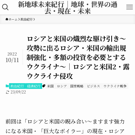
新地球未来紀行｜地球・世界の過
去・現在・未来
ホーム
政治紀行
ロシアと米国の熾烈な駆け引き〜
攻勢に出るロシア・米国の輸出規
2022
制強化・多額の投資を必要とする
10/11
ウクライナ〜｜ロシアと米国2・露
ウクライナ侵攻
政治紀行
経済紀行
米国
ロシア
国家戦略
ビジネス
ウクライナ戦争
23/09/22
前回は「ロシアと米国の睨み合い〜ますます強力
になる米国・「巨大なボイラー」の現在・ロシア