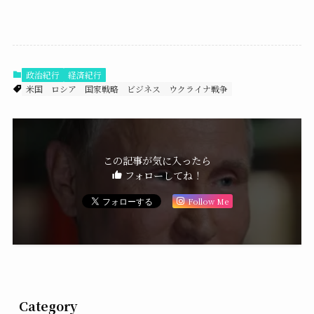
政治紀行
経済紀行
米国
ロシア
国家戦略
ビジネス
ウクライナ戦争
この記事が気に入ったら
フォローしてね！
Follow Me
Category