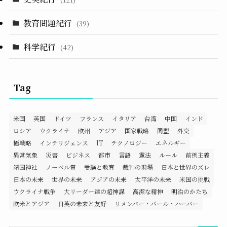
教育問題紀行
(39)
科学紀行
(42)
Tag
米国
英国
ドイツ
フランス
イタリア
台湾
中国
インド
ロシア
ウクライナ
欧州
アジア
国家戦略
同盟
外交
極戦略
インテリジェンス
IT
テクノロジー
エネルギー
異常気象
災害
ビジネス
都市
言語
憲法
ルール
前例主義
靖国神社
ノーベル賞
受験と教育
裁判の現場
日本と世界のズレ
日本の未来
世界の未来
アジアの未来
太平洋の未来
米国の挑戦
ウクライナ戦争
大リーダー達の超神謀
高潔な精神
明治のかたち
欧米とアジア
日英の未来と友好
リメンバー・パール・ハーバー