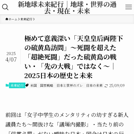
新地球未来紀行｜地球・世界の過
去・現在・未来
ホーム
未来紀行
極めて意義深い「天皇皇后両陛下
の硫黄島訪問」〜死闘を超えた
2025
「超絶死闘」だった硫黄島の戦
4/07
い・「先の大戦」ではなく〜｜
2025日本の歴史と未来
未来紀行
米国
国家戦略
日本と世界のズレ
日本の未来
25/09/09
前回は「女子中学生のメンタリティの幼すぎる新人
議員たち〜間抜けな「議場内撮影」・当たり前の
「信賞必罰」がない曖昧な日本・国会は日本の行